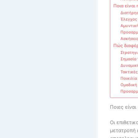
Ποια είναι
Διατήρησ
Έλεγχος 
Αμυντική
Προσαρμο
Ασκήσεις
Πώς διαφέρ
Στρατηγι
Σημασία 
Δυναμική
Τακτικές
Ποικιλία
Ομαδική 
Προσαρμ
Ποιες είναι
Οι επιθετικ
μετατροπή ε