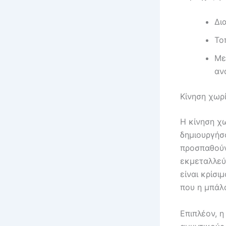
Δι
Το
Με
αν
Κίνηση χωρ
Η κίνηση χω
δημιουργήσο
προσπαθούν
εκμεταλλεύ
είναι κρίσι
που η μπάλα
Επιπλέον, 