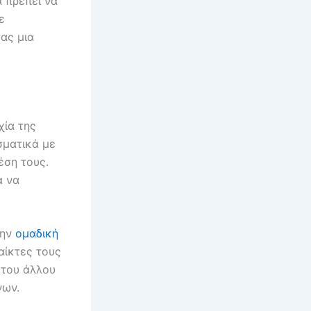
α πρέπει να
ε
ας μια
χία της
σματικά με
έση τους.
α να
την
ομαδική
αίκτες τους
 του άλλου
νων.