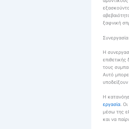
αμυντικούς 
εξασκούνται
αβεβαιότητα
ξαφνική σπρ
Συνεργασία
Η συνεργασί
επιθετικής 
τους συμπαί
Αυτό μπορεί
υποδείξουν
Η κατανόησ
εργασία
. Ο
μέσω της ε
και να παί