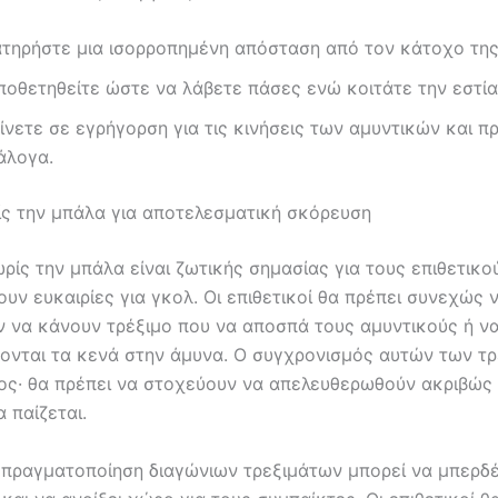
ατηρήστε μια ισορροπημένη απόσταση από τον κάτοχο της
ποθετηθείτε ώστε να λάβετε πάσες ενώ κοιτάτε την εστία
ίνετε σε εγρήγορση για τις κινήσεις των αμυντικών και 
άλογα.
ίς την μπάλα για αποτελεσματική σκόρευση
ρίς την μπάλα είναι ζωτικής σημασίας για τους επιθετικ
υν ευκαιρίες για γκολ. Οι επιθετικοί θα πρέπει συνεχώς 
 να κάνουν τρέξιμο που να αποσπά τους αμυντικούς ή ν
ονται τα κενά στην άμυνα. Ο συγχρονισμός αυτών των τ
μος· θα πρέπει να στοχεύουν να απελευθερωθούν ακριβώς 
 παίζεται.
η πραγματοποίηση διαγώνιων τρεξιμάτων μπορεί να μπερδ