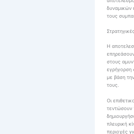
αποτελεσμα
δυναμικών 
τους συμπαί
Στρατηγικέ
Η αποτελεσ
επηρεάσουν
στους αμυν
εγρήγορση 
με βάση τη
τους.
Οι επιθετικ
τεντώσουν 
δημιουργήσ
πλευρική κ
περιοχές γι