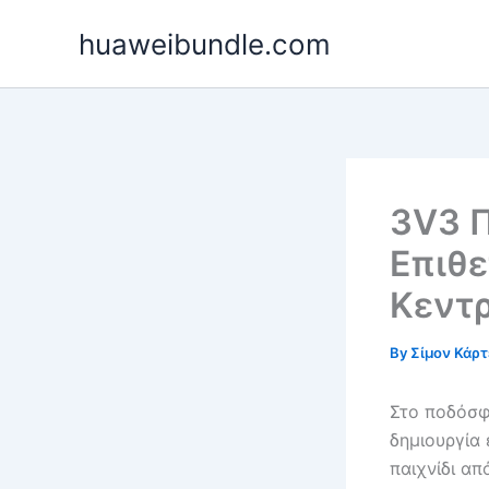
Skip
huaweibundle.com
to
content
3V3 Π
Επιθε
Κεντρ
By
Σίμον Κάρ
Στο ποδόσφα
δημιουργία 
παιχνίδι απ