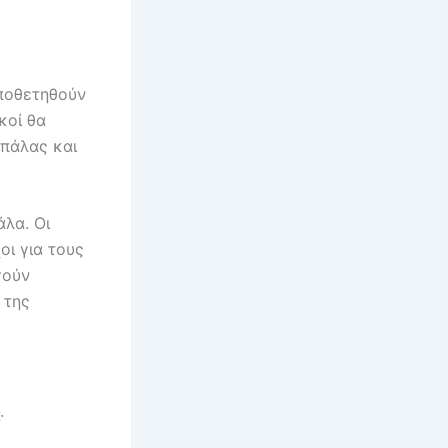
οποθετηθούν
κοί θα
πάλας και
άλα. Οι
οι για τους
γούν
 της
·