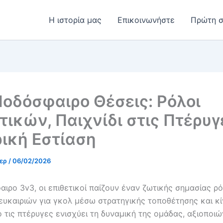
Η ιστορία μας
Επικοινωνήστε
Πρώτη σ
οδόσφαιρο Θέσεις: Ρόλοι
τικών, Παιχνίδι στις Πτέρυγ
ική Εστίαση
τερ
/
06/02/2026
ιρο 3v3, οι επιθετικοί παίζουν έναν ζωτικής σημασίας ρ
ευκαιριών για γκολ μέσω στρατηγικής τοποθέτησης και κί
ό τις πτέρυγες ενισχύει τη δυναμική της ομάδας, αξιοποι