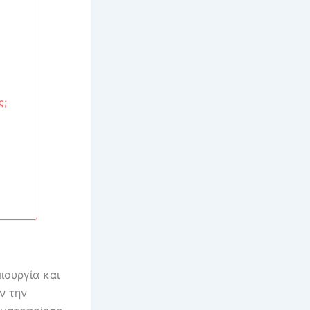
ς;
ιουργία και
ν την