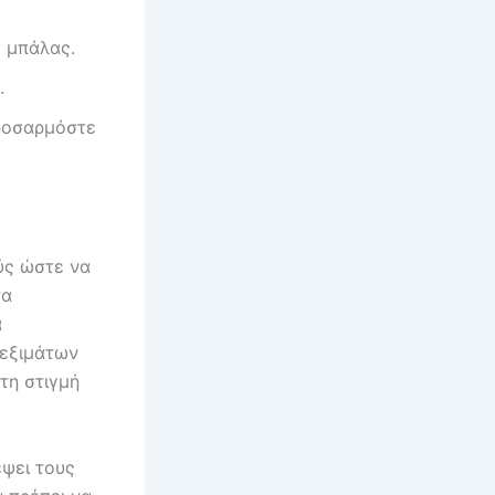
 μπάλας.
.
προσαρμόστε
ούς ώστε να
να
α
ρεξιμάτων
τη στιγμή
έψει τους