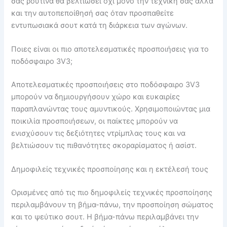
σας ρουτίνα θα βελτιώσει όχι μόνο την τεχνική σας αλλά
και την αυτοπεποίθησή σας όταν προσπαθείτε
εντυπωσιακά σουτ κατά τη διάρκεια των αγώνων.
Ποιες είναι οι πιο αποτελεσματικές προσποιήσεις για το
ποδόσφαιρο 3V3;
Αποτελεσματικές προσποιήσεις στο ποδόσφαιρο 3V3
μπορούν να δημιουργήσουν χώρο και ευκαιρίες
παραπλανώντας τους αμυντικούς. Χρησιμοποιώντας μια
ποικιλία προσποιήσεων, οι παίκτες μπορούν να
ενισχύσουν τις δεξιότητες ντρίμπλας τους και να
βελτιώσουν τις πιθανότητες σκοραρίσματος ή ασίστ.
Δημοφιλείς τεχνικές προσποίησης και η εκτέλεσή τους
Ορισμένες από τις πιο δημοφιλείς τεχνικές προσποίησης
περιλαμβάνουν τη βήμα-πάνω, την προσποίηση σώματος
και το ψεύτικο σουτ. Η βήμα-πάνω περιλαμβάνει την