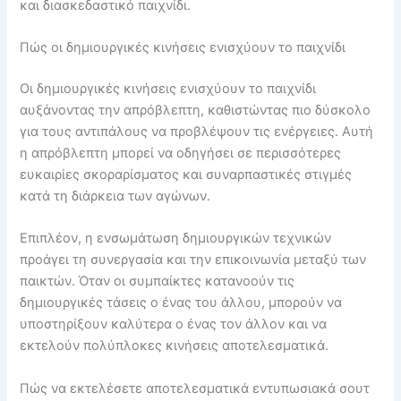
και διασκεδαστικό παιχνίδι.
Πώς οι δημιουργικές κινήσεις ενισχύουν το παιχνίδι
Οι δημιουργικές κινήσεις ενισχύουν το παιχνίδι
αυξάνοντας την απρόβλεπτη, καθιστώντας πιο δύσκολο
για τους αντιπάλους να προβλέψουν τις ενέργειες. Αυτή
η απρόβλεπτη μπορεί να οδηγήσει σε περισσότερες
ευκαιρίες σκοραρίσματος και συναρπαστικές στιγμές
κατά τη διάρκεια των αγώνων.
Επιπλέον, η ενσωμάτωση δημιουργικών τεχνικών
προάγει τη συνεργασία και την επικοινωνία μεταξύ των
παικτών. Όταν οι συμπαίκτες κατανοούν τις
δημιουργικές τάσεις ο ένας του άλλου, μπορούν να
υποστηρίξουν καλύτερα ο ένας τον άλλον και να
εκτελούν πολύπλοκες κινήσεις αποτελεσματικά.
Πώς να εκτελέσετε αποτελεσματικά εντυπωσιακά σουτ