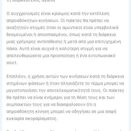
Ο συγχρονισμός είναι κρίσιμος κατά την εκτέλεση
απροσδόκητων κινήσεων. Οι παίκτες θα πρέπει να
αναζητούν στιγμές όταν οι αμυντικοί είναι υπερβολικά
δεσμευμένοι ή αποσπασμένοι, όπως κατά τη διάρκεια
μιας γρήγορης αντεπίθεσης ή μετά από μια επιτυχημένη
πάσα. Αυτή είναι συχνά η καλύτερη στιγμή για να
απελευθερώσετε μια προσποίηση ή ένα εντυπωσιακό
σουτ.
Επιπλέον, η χρήση αυτών των κινήσεων κατά τη διάρκεια
στημένων φάσεων ή όταν πλησιάζετε το τέρμα μπορεί να
μεγιστοποιήσει την αποτελεσματικότητά τους. Οι παίκτες
θα πρέπει να είναι ενήμεροι για τη θέση τους και των
συμπαικτών τους για να διασφαλίσουν ότι η
απροσδόκητη κίνηση μπορεί να οδηγήσει σε μια σαφή
ευκαιρία σκοραρίσματος.