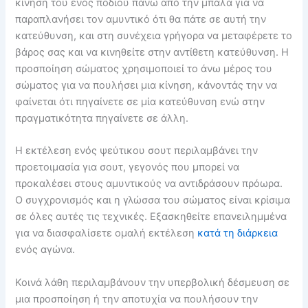
κίνηση του ενός ποδιού πάνω από την μπάλα για να
παραπλανήσει τον αμυντικό ότι θα πάτε σε αυτή την
κατεύθυνση, και στη συνέχεια γρήγορα να μεταφέρετε το
βάρος σας και να κινηθείτε στην αντίθετη κατεύθυνση. Η
προσποίηση σώματος χρησιμοποιεί το άνω μέρος του
σώματος για να πουλήσει μια κίνηση, κάνοντάς την να
φαίνεται ότι πηγαίνετε σε μία κατεύθυνση ενώ στην
πραγματικότητα πηγαίνετε σε άλλη.
Η εκτέλεση ενός ψεύτικου σουτ περιλαμβάνει την
προετοιμασία για σουτ, γεγονός που μπορεί να
προκαλέσει στους αμυντικούς να αντιδράσουν πρόωρα.
Ο συγχρονισμός και η γλώσσα του σώματος είναι κρίσιμα
σε όλες αυτές τις τεχνικές. Εξασκηθείτε επανειλημμένα
για να διασφαλίσετε ομαλή εκτέλεση
κατά τη διάρκεια
ενός αγώνα.
Κοινά λάθη περιλαμβάνουν την υπερβολική δέσμευση σε
μια προσποίηση ή την αποτυχία να πουλήσουν την