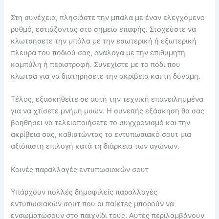
Στη συνέχεια, πλησιάστε την μπάλα με έναν ελεγχόμενο
ρυθμό, εστιάζοντας στο σημείο επαφής. Στοχεύστε να
κλωτσήσετε την μπάλα με την εσωτερική ή εξωτερική
πλευρά του ποδιού σας, ανάλογα με την επιθυμητή
καμπύλη ή περιστροφή. Συνεχίστε με το πόδι που
κλωτσά για να διατηρήσετε την ακρίβεια και τη δύναμη.
Τέλος, εξασκηθείτε σε αυτή την τεχνική επανειλημμένα
για να χτίσετε μνήμη μυών. Η συνεπής εξάσκηση θα σας
βοηθήσει να τελειοποιήσετε το συγχρονισμό και την
ακρίβεια σας, καθιστώντας το εντυπωσιακό σουτ μια
αξιόπιστη επιλογή κατά τη διάρκεια των αγώνων.
Κοινές παραλλαγές εντυπωσιακών σουτ
Υπάρχουν πολλές δημοφιλείς παραλλαγές
εντυπωσιακών σουτ που οι παίκτες μπορούν να
ενσωματώσουν στο παιχνίδι τους. Αυτές περιλαμβάνουν