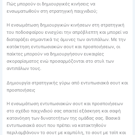
Πώς μπορούν οι δημιουργικές κινήσεις να
ενσωματωθούν στη στρατηγική παιχνιδιού;
Η ενσωμάτωση δημιουργικών κινήσεων στη στρατηγική
του ποδοσφαίρου ενισχύει την απρόβλεπτη και μπορεί να
διαταράξει σημαντικά τις άμυνες των αντιπάλων. Με την
κατάκτηση εντυπωσιακών σουτ και προσποιήσεων, οι
παίκτες μπορούν να δημιουργήσουν ευκαιρίες
σκοραρίσματος ενώ προσαρμόζονται στο στυλ των
αντιπάλων τους.
Δημιουργία στρατηγικής γύρω από εντυπωσιακά σουτ και
προσποιήσεις
Η ενσωμάτωση εντυπωσιακών σουτ και προσποιήσεων
στο σχέδιο παιχνιδιού σας απαιτεί εξάσκηση και σαφή
κατανόηση των δυνατοτήτων της ομάδας σας. Βασικά
εντυπωσιακά σουτ που πρέπει να κατακτηθούν
περιλαμβάνουν το σουτ με καμπύλη, το σουτ με τσίπ και