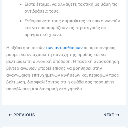
Είστε έτοιμοι να αλλάξετε τακτική με βάση τις
αντιδράσεις τους.
Ενθαρρύνετε τους συμπαίκτες να επικοινωνούν
και να προσαρμόζουν τις στρατηγικές σε
πραγματικό χρόνο.
Η εξάσκηση αυτών
των αντεπιθέσεων
σε προπονήσεις
μπορεί να ενισχύσει τη συνοχή της ομάδας και να
βελτιώσει τη συνολική απόδοση. Η τακτική ανασκόπηση
βίντεο αγώνων μπορεί επίσης να βοηθήσει στην
αναγνώριση επιτυχημένων κινήσεων και περιοχών προς
βελτίωση, διασφαλίζοντας ότι η ομάδα σας παραμένει
απρόβλεπτη και δυναμική στο γήπεδο.
PREVIOUS
NEXT