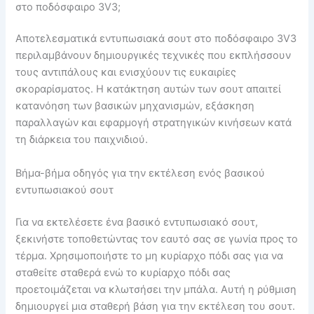
στο ποδόσφαιρο 3V3;
Αποτελεσματικά εντυπωσιακά σουτ στο ποδόσφαιρο 3V3
περιλαμβάνουν δημιουργικές τεχνικές που εκπλήσσουν
τους αντιπάλους και ενισχύουν τις ευκαιρίες
σκοραρίσματος. Η κατάκτηση αυτών των σουτ απαιτεί
κατανόηση των βασικών μηχανισμών, εξάσκηση
παραλλαγών και εφαρμογή στρατηγικών κινήσεων κατά
τη διάρκεια του παιχνιδιού.
Βήμα-βήμα οδηγός για την εκτέλεση ενός βασικού
εντυπωσιακού σουτ
Για να εκτελέσετε ένα βασικό εντυπωσιακό σουτ,
ξεκινήστε τοποθετώντας τον εαυτό σας σε γωνία προς το
τέρμα. Χρησιμοποιήστε το μη κυρίαρχο πόδι σας για να
σταθείτε σταθερά ενώ το κυρίαρχο πόδι σας
προετοιμάζεται να κλωτσήσει την μπάλα. Αυτή η ρύθμιση
δημιουργεί μια σταθερή βάση για την εκτέλεση του σουτ.